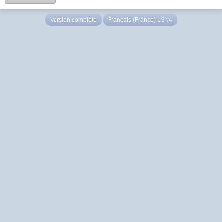
Version complète
Français (France) LS v4