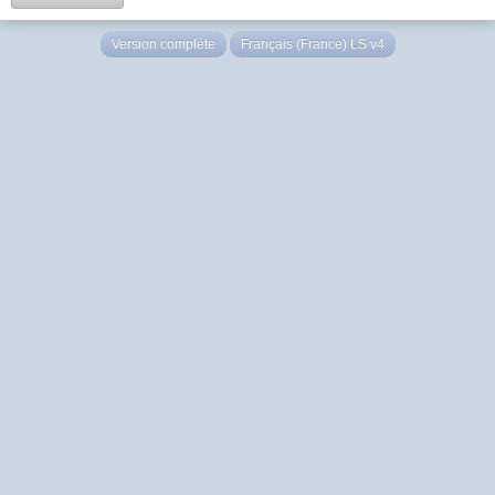
Version complète
Français (France) LS v4