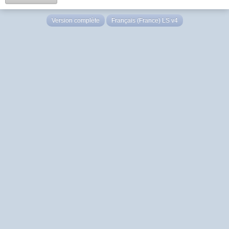
Version complète
Français (France) LS v4