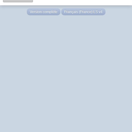
Version complète
Français (France) LS v4