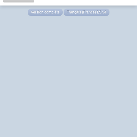
Version complète
Français (France) LS v4