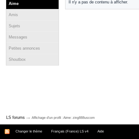
Il n'y a pas de contenu à afficher.
Aime
Amis
Sujets
Messages
Petites annonces
Shoutbox
→
LS forums
Affichage d'un profil : Aime: zing888uscom
Changer le thème
Français (France) LS v4
Aide