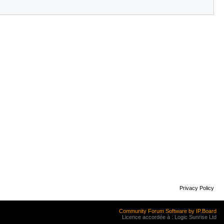
Privacy Policy
Community Forum Software by IP.Board
Licence accordée à : Logic Sunrise Ltd