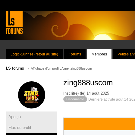
Logic-Sunrise (retour au site)
Forums
Membres
Petites a
→
LS forums
Affichage d'un profil : Aime: zing888uscom
zing888uscom
Inscrit(e) (le) 14 août 2025
Déconnecté
Dernière activité août 14 20
Aperçu
Flux du profil