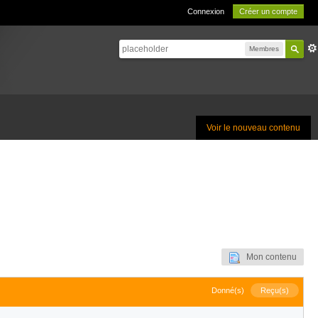
Connexion
Créer un compte
Membres
Voir le nouveau contenu
Mon contenu
Donné(s)
Reçu(s)