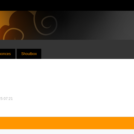
nnonces
Shoutbox
25 07:21