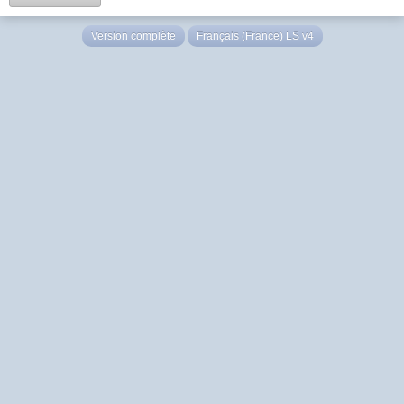
Version complète
Français (France) LS v4