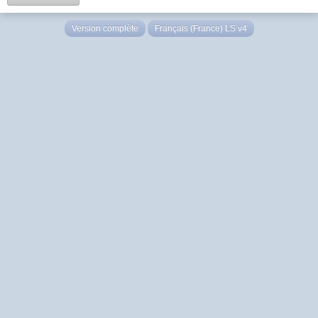
Version complète
Français (France) LS v4