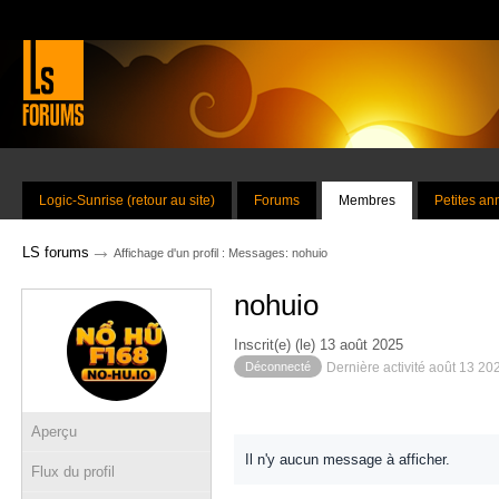
Logic-Sunrise (retour au site)
Forums
Membres
Petites a
→
LS forums
Affichage d'un profil : Messages: nohuio
nohuio
Inscrit(e) (le) 13 août 2025
Déconnecté
Dernière activité août 13 20
Aperçu
Il n'y aucun message à afficher.
Flux du profil