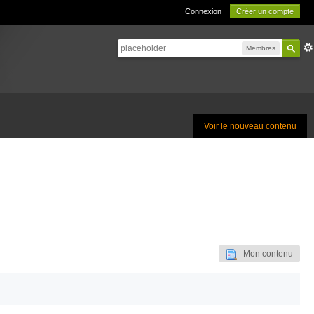
Connexion
Créer un compte
Membres
Voir le nouveau contenu
Mon contenu