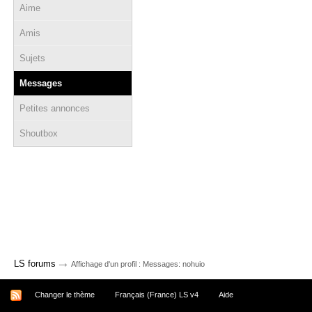
Aime
Amis
Sujets
Messages
Petites annonces
Shoutbox
→
LS forums
Affichage d'un profil : Messages: nohuio
Changer le thème
Français (France) LS v4
Aide