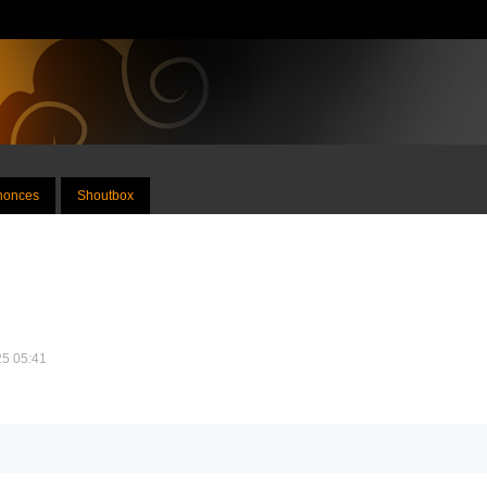
nnonces
Shoutbox
25 05:41