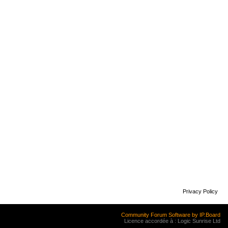
Privacy Policy
Community Forum Software by IP.Board
Licence accordée à : Logic Sunrise Ltd