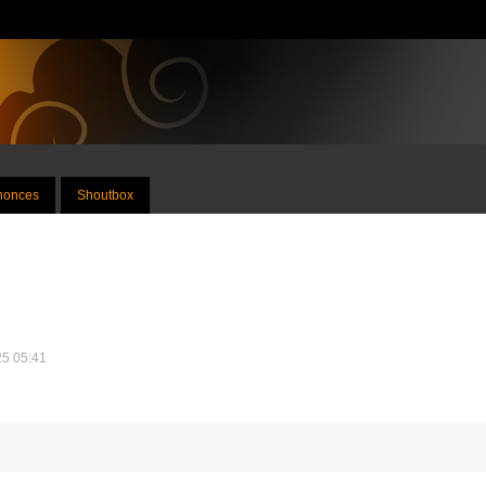
nnonces
Shoutbox
25 05:41