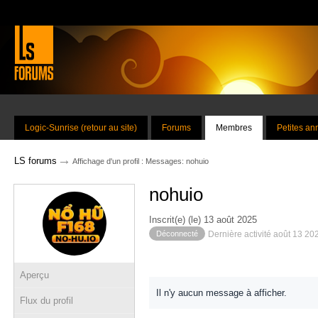
Logic-Sunrise (retour au site)
Forums
Membres
Petites a
→
LS forums
Affichage d'un profil : Messages: nohuio
nohuio
Inscrit(e) (le) 13 août 2025
Déconnecté
Dernière activité août 13 20
Aperçu
Il n'y aucun message à afficher.
Flux du profil