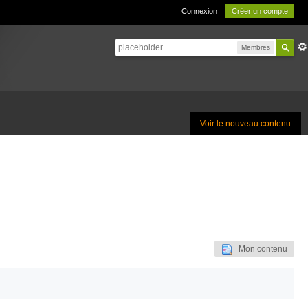
Connexion
Créer un compte
Membres
Voir le nouveau contenu
Mon contenu