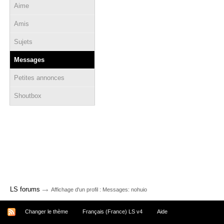
Aime
Amis
Sujets
Messages
Petites annonces
Shoutbox
→
LS forums
Affichage d'un profil : Messages: nohuio
Changer le thème
Français (France) LS v4
Aide