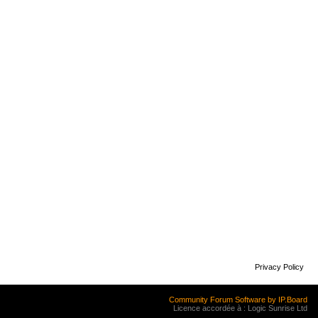
Privacy Policy
Community Forum Software by IP.Board
Licence accordée à : Logic Sunrise Ltd