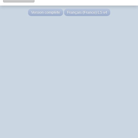
Version complète
Français (France) LS v4