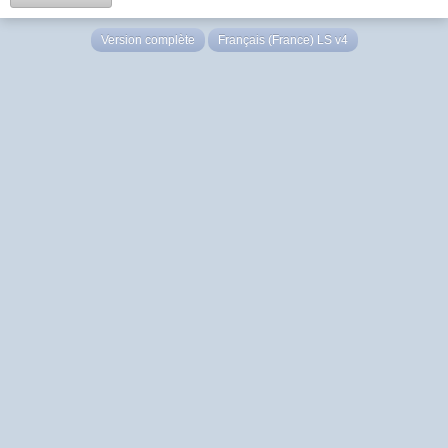
Version complète
Français (France) LS v4