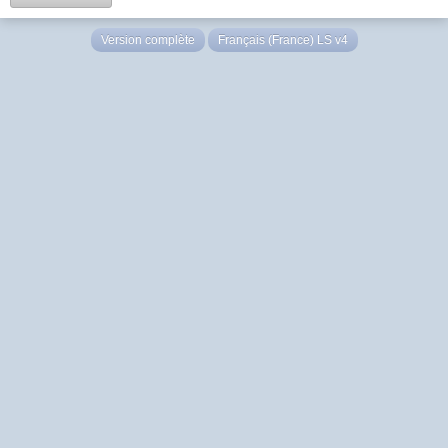
Version complète
Français (France) LS v4