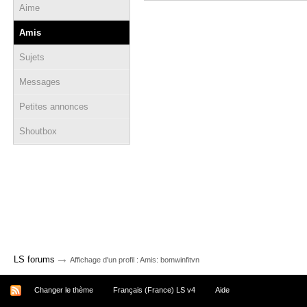
Aime
Amis
Sujets
Messages
Petites annonces
Shoutbox
→
LS forums
Affichage d'un profil : Amis: bomwinfitvn
Changer le thème
Français (France) LS v4
Aide