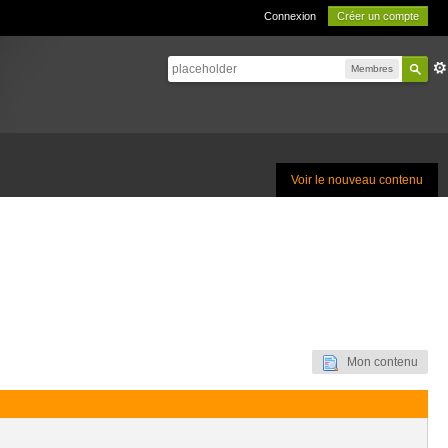
Connexion
Créer un compte
Membres
Voir le nouveau contenu
Mon contenu