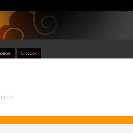
nnonces
Shoutbox
25 12:20