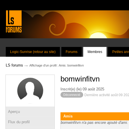
Logic-Sunrise (retour au site)
Forums
Membres
Petites a
→
LS forums
Affichage d'un profil : Amis: bomwinfitvn
bomwinfitvn
Inscrit(e) (le) 09 août 2025
Déconnecté
Dernière activité août 09 20
Aperçu
Amis
Flux du profil
bomwinfitvn n'a pas encore ajouté d'ami.