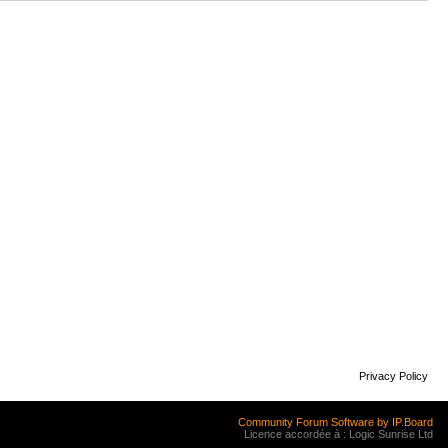
Privacy Policy
Community Forum Software by IP.Board
Licence accordée à : Logic Sunrise Ltd