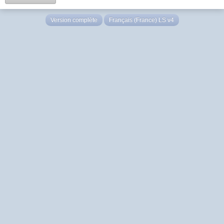
Version complète
Français (France) LS v4