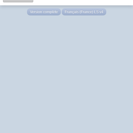
Version complète
Français (France) LS v4