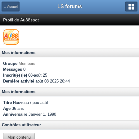
LS forums
← Accueil
Profil de Au88spot
Mes informations
Groupe
Members
Messages
0
Inscrit(e) (le)
08-août 25
Dernière activité
août 08 2025 20:44
Mes informations
Titre
Nouveau / peu actif
Âge
36 ans
Anniversaire
Janvier 1, 1990
Contrôles utilisateur
Mon contenu