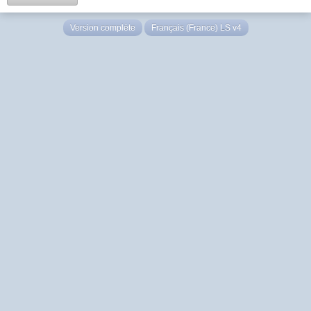
Version complète
Français (France) LS v4