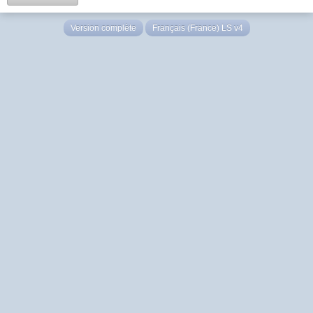
Version complète
Français (France) LS v4