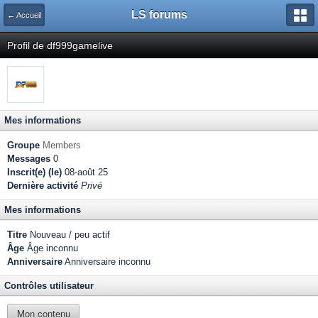
LS forums
← Accueil
Profil de df999gamelive
Mes informations
Groupe
Members
Messages
0
Inscrit(e) (le)
08-août 25
Dernière activité
Privé
Mes informations
Titre
Nouveau / peu actif
Âge
Âge inconnu
Anniversaire
Anniversaire inconnu
Contrôles utilisateur
Mon contenu