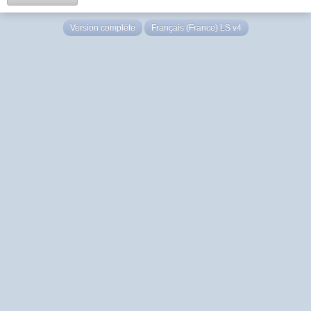
Version complète
Français (France) LS v4