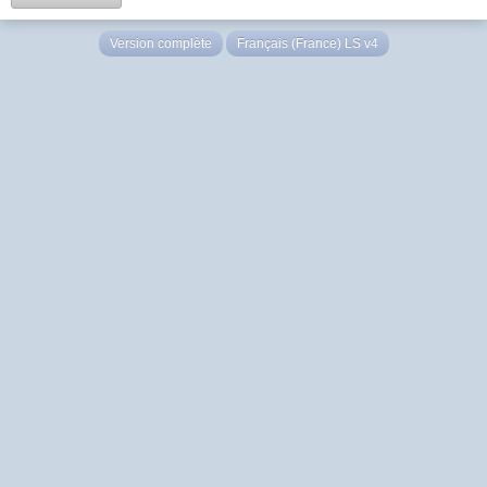
Version complète
Français (France) LS v4