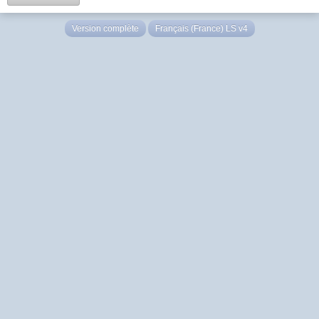
Version complète
Français (France) LS v4