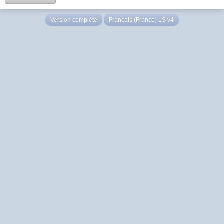
Version complète
Français (France) LS v4