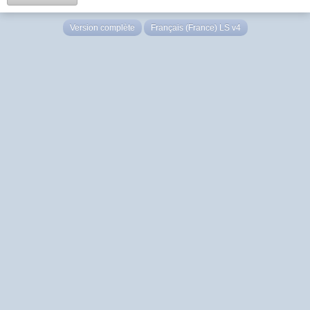
Version complète
Français (France) LS v4