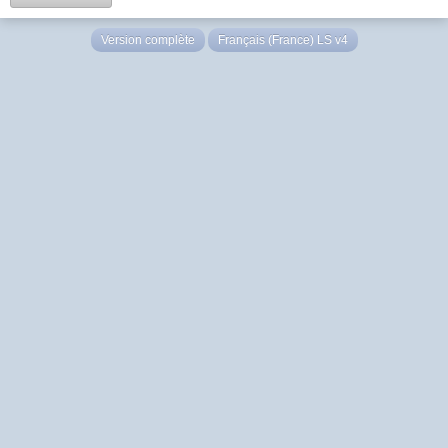
Version complète
Français (France) LS v4