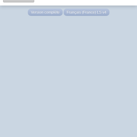
Version complète
Français (France) LS v4