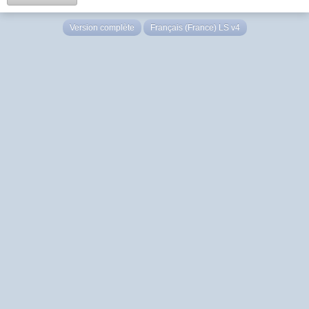
Version complète
Français (France) LS v4