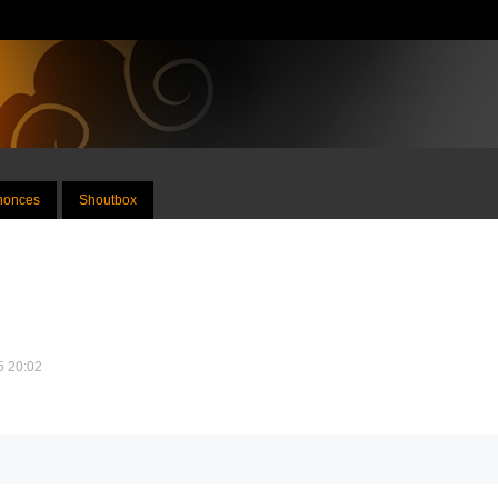
nnonces
Shoutbox
25 20:02