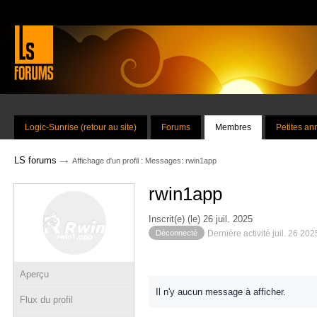
Logic-Sunrise (retour au site)
Forums
Membres
Petites a
→
LS forums
Affichage d'un profil : Messages: rwin1app
rwin1app
Inscrit(e) (le) 26 juil. 2025
Déconnecté
Dernière activité juil. 26 20
Aperçu
Il n'y aucun message à afficher.
Flux du profil