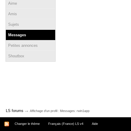
Aime
Amis
Sujets
Messages
Petites annonces
Shoutbox
→
LS forums
Affichage d'un profil : Messages: rwin1app
Changer le thème
Français (France) LS v4
Aide