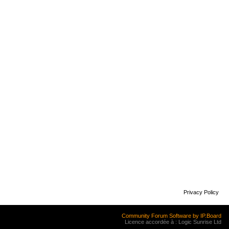
Privacy Policy
Community Forum Software by IP.Board
Licence accordée à : Logic Sunrise Ltd