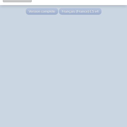
Version complète
Français (France) LS v4