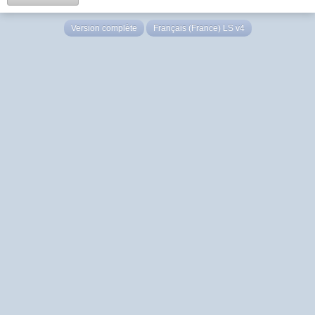
Version complète
Français (France) LS v4