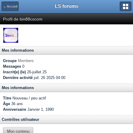
LS forums
← Accueil
Profil de bin88cocom
Mes informations
Groupe
Members
Messages
0
Inscrit(e) (le)
26-juillet 25
Dernière activité
juil. 26 2025 04:00
Mes informations
Titre
Nouveau / peu actif
Âge
36 ans
Anniversaire
Janvier 1, 1990
Contrôles utilisateur
Mon contenu