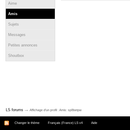
Aime
Amis
Sujets
Messages
Petites annonces
Shoutbox
→
LS forums
Affichage d'un profil : Amis: sp8betpw
Changer le thème
Français (France) LS v4
Aide