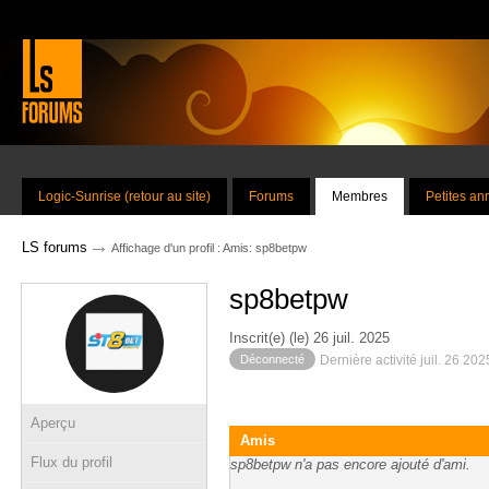
Logic-Sunrise (retour au site)
Forums
Membres
Petites a
→
LS forums
Affichage d'un profil : Amis: sp8betpw
sp8betpw
Inscrit(e) (le) 26 juil. 2025
Déconnecté
Dernière activité juil. 26 20
Aperçu
Amis
Flux du profil
sp8betpw n'a pas encore ajouté d'ami.