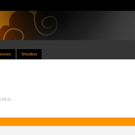
nnonces
Shoutbox
25 08:31