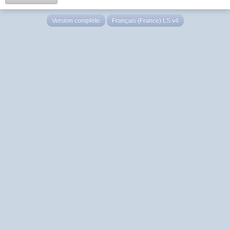
Version complète
Français (France) LS v4