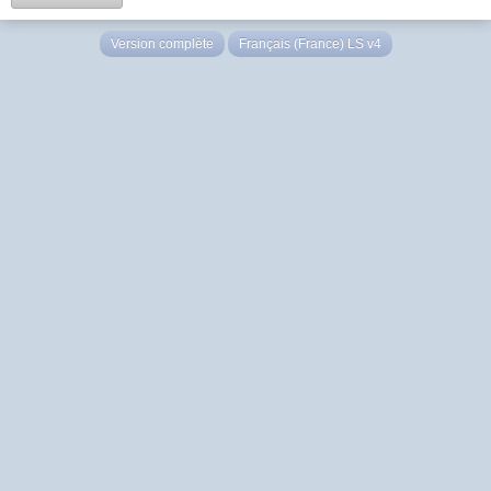
Version complète
Français (France) LS v4