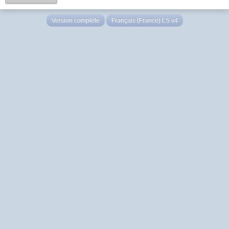
Version complète
Français (France) LS v4