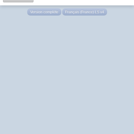
Version complète
Français (France) LS v4