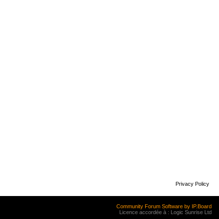
Privacy Policy
Community Forum Software by IP.Board
Licence accordée à : Logic Sunrise Ltd