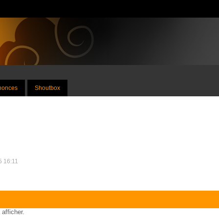
nnonces
Shoutbox
25 16:11
 afficher.