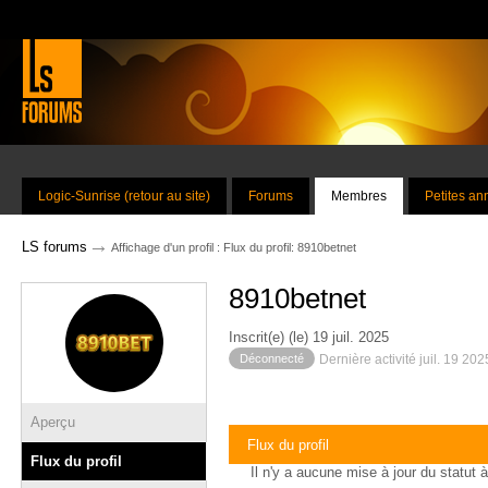
Logic-Sunrise (retour au site)
Forums
Membres
Petites a
→
LS forums
Affichage d'un profil : Flux du profil: 8910betnet
8910betnet
Inscrit(e) (le) 19 juil. 2025
Déconnecté
Dernière activité juil. 19 20
Aperçu
Flux du profil
Flux du profil
Il n'y a aucune mise à jour du statut à