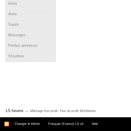
Aime
Amis
Sujets
Messages
Petites annonces
Shoutbox
→
LS forums
Affichage d'un profil : Flux du profil: 8910betnet
Changer le thème
Français (France) LS v4
Aide