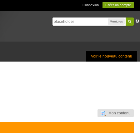
Connexion
Créer un compte
Membres
Voir le nouveau contenu
Mon contenu