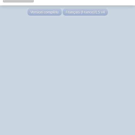
Version complète
Français (France) LS v4