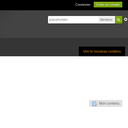
Connexion
Créer un compte
Membres
Voir le nouveau contenu
Mon contenu