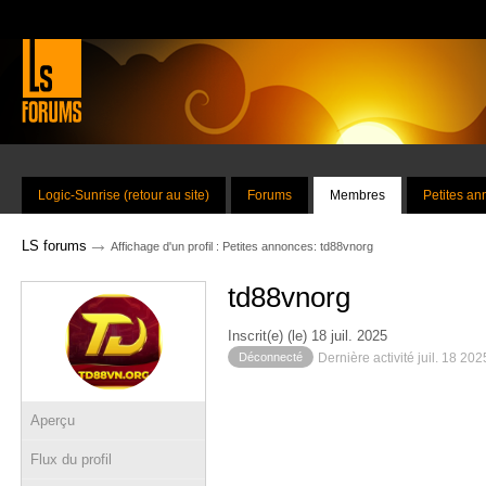
Logic-Sunrise (retour au site)
Forums
Membres
Petites a
→
LS forums
Affichage d'un profil : Petites annonces: td88vnorg
td88vnorg
Inscrit(e) (le) 18 juil. 2025
Déconnecté
Dernière activité juil. 18 20
Aperçu
Flux du profil