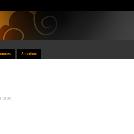
nnonces
Shoutbox
25 18:20