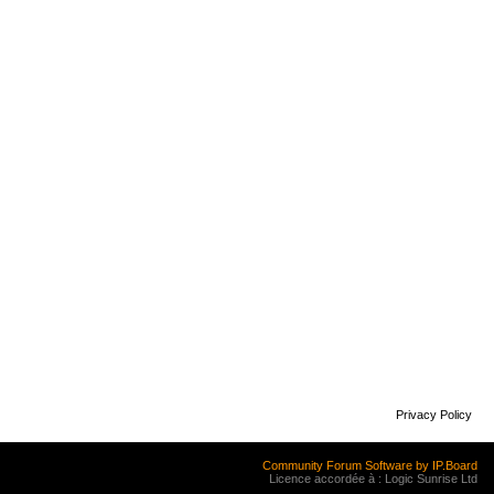
Privacy Policy
Community Forum Software by IP.Board
Licence accordée à : Logic Sunrise Ltd