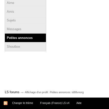
Aime
Amis
Sujets
Messages
Petites annonces
Shoutbox
→
LS forums
Affichage d'un profil : Petites annonces: td88vnorg
Changer le thème
Français (France) LS v4
Aide