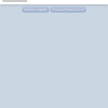
Version complète
Français (France) LS v4