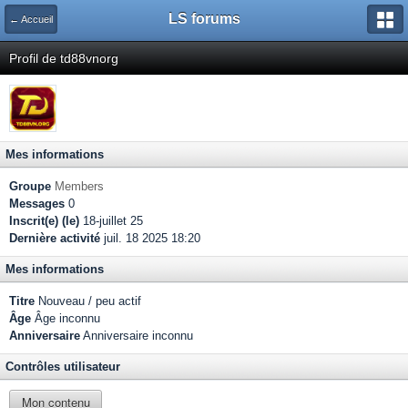
LS forums
← Accueil
Profil de td88vnorg
Mes informations
Groupe
Members
Messages
0
Inscrit(e) (le)
18-juillet 25
Dernière activité
juil. 18 2025 18:20
Mes informations
Titre
Nouveau / peu actif
Âge
Âge inconnu
Anniversaire
Anniversaire inconnu
Contrôles utilisateur
Mon contenu