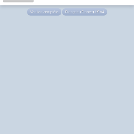
Version complète
Français (France) LS v4