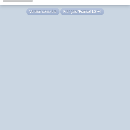
Version complète
Français (France) LS v4