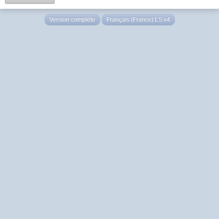
Version complète
Français (France) LS v4