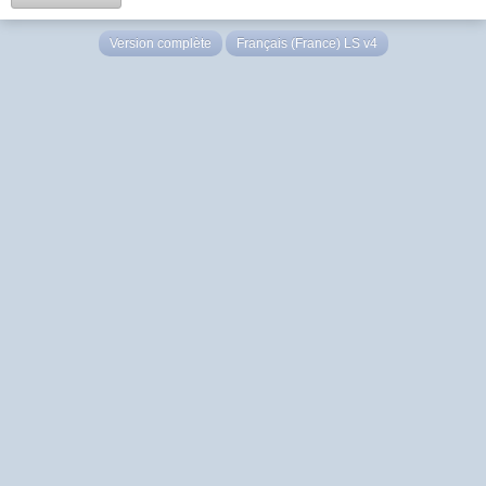
Version complète
Français (France) LS v4