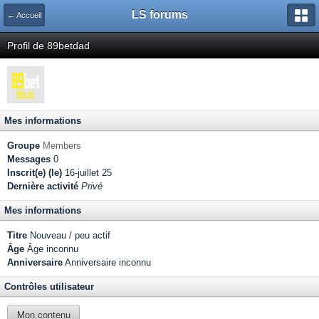
LS forums
← Accueil
Profil de 89betdad
Mes informations
Groupe
Members
Messages
0
Inscrit(e) (le)
16-juillet 25
Dernière activité
Privé
Mes informations
Titre
Nouveau / peu actif
Âge
Âge inconnu
Anniversaire
Anniversaire inconnu
Contrôles utilisateur
Mon contenu