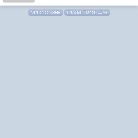
Version complète
Français (France) LS v4