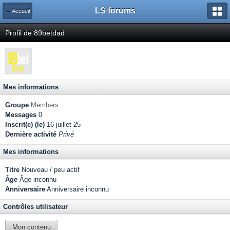
LS forums
← Accueil
Profil de 89betdad
Mes informations
Groupe
Members
Messages
0
Inscrit(e) (le)
16-juillet 25
Dernière activité
Privé
Mes informations
Titre
Nouveau / peu actif
Âge
Âge inconnu
Anniversaire
Anniversaire inconnu
Contrôles utilisateur
Mon contenu