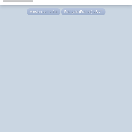
Version complète
Français (France) LS v4