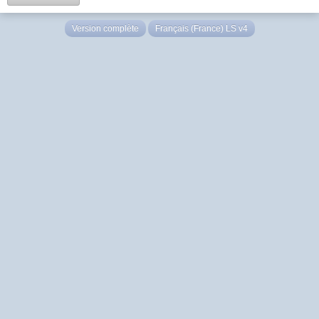
Version complète
Français (France) LS v4