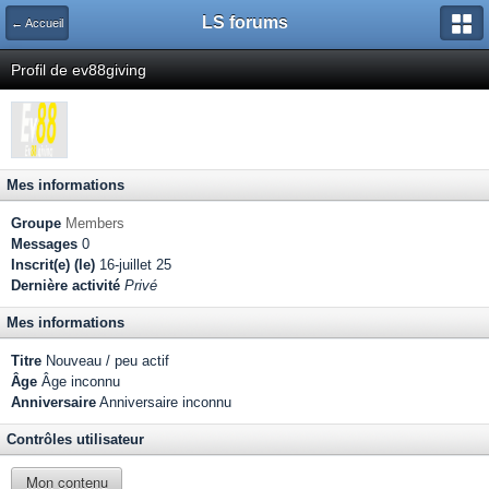
LS forums
← Accueil
Profil de ev88giving
Mes informations
Groupe
Members
Messages
0
Inscrit(e) (le)
16-juillet 25
Dernière activité
Privé
Mes informations
Titre
Nouveau / peu actif
Âge
Âge inconnu
Anniversaire
Anniversaire inconnu
Contrôles utilisateur
Mon contenu