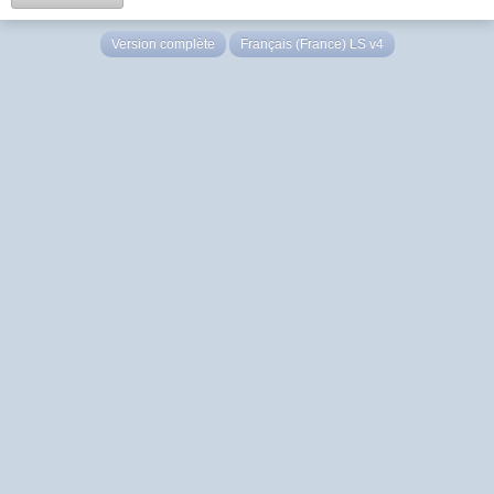
Version complète
Français (France) LS v4