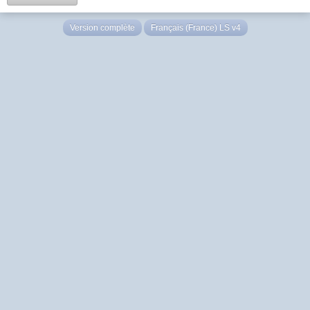
Version complète
Français (France) LS v4