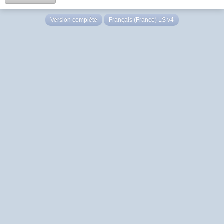
Version complète
Français (France) LS v4