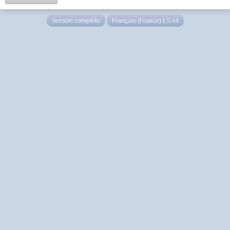
Version complète
Français (France) LS v4