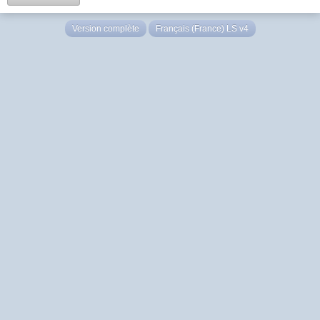
Version complète
Français (France) LS v4